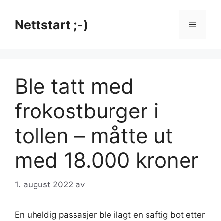
Hopp
til
Nettstart ;-)
Meny
innhold
Ble tatt med
frokostburger i
tollen – måtte ut
med 18.000 kroner
1. august 2022
av
En uheldig passasjer ble ilagt en saftig bot etter