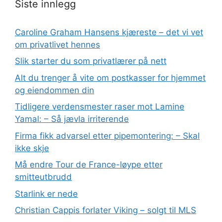
Siste innlegg
Caroline Graham Hansens kjæreste – det vi vet
om privatlivet hennes
Slik starter du som privatlærer på nett
Alt du trenger å vite om postkasser for hjemmet
og eiendommen din
Tidligere verdensmester raser mot Lamine
Yamal: – Så jævla irriterende
Firma fikk advarsel etter pipemontering: – Skal
ikke skje
Må endre Tour de France-løype etter
smitteutbrudd
Starlink er nede
Christian Cappis forlater Viking – solgt til MLS