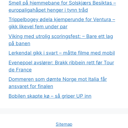
Smell på hjemmebane for Solskjærs Besiktas –
europaligahåpet henger i tynn tråd
Trippelbogey ødela kjemperunde for Ventura –
gikk likevel fem under par
Viking med utrolig scoringsfest: – Bare ett lag
på banen
Lerkendal gikk i svart – måtte filme med mobil
Evenepoel avslører: Brakk ribbein rett før Tour
de France
Dommeren som dømte Norge mot Italia får
ansvaret for finalen
Bobilen skapte kø – så griper UP inn
Sitemap