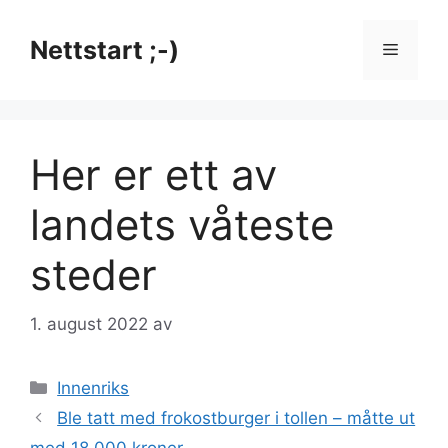
Hopp
til
Nettstart ;-)
Meny
innhold
Her er ett av
landets våteste
steder
1. august 2022
av
Kategorier
Innenriks
Ble tatt med frokostburger i tollen – måtte ut
med 18.000 kroner