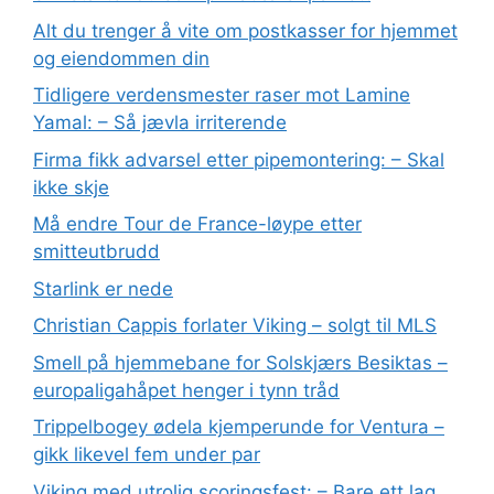
Alt du trenger å vite om postkasser for hjemmet
og eiendommen din
Tidligere verdensmester raser mot Lamine
Yamal: – Så jævla irriterende
Firma fikk advarsel etter pipemontering: – Skal
ikke skje
Må endre Tour de France-løype etter
smitteutbrudd
Starlink er nede
Christian Cappis forlater Viking – solgt til MLS
Smell på hjemmebane for Solskjærs Besiktas –
europaligahåpet henger i tynn tråd
Trippelbogey ødela kjemperunde for Ventura –
gikk likevel fem under par
Viking med utrolig scoringsfest: – Bare ett lag