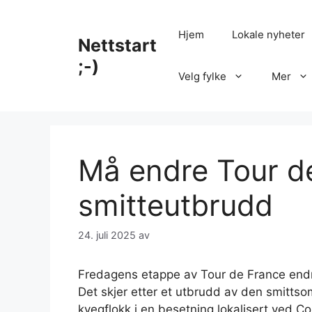
Hopp
til
Hjem
Lokale nyheter
Nettstart
innhold
;-)
Velg fylke
Mer
Må endre Tour de
smitteutbrudd
24. juli 2025
av
Fredagens etappe av Tour de France endre
Det skjer etter et utbrudd av den smit
kvegflokk i en besetning lokalisert ved C