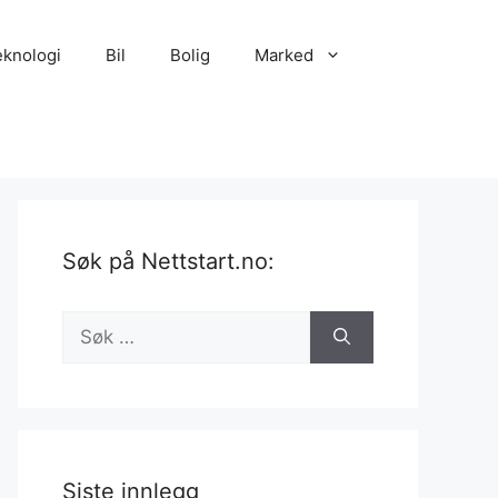
eknologi
Bil
Bolig
Marked
Søk på Nettstart.no:
Søk
etter:
Siste innlegg