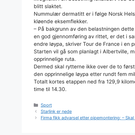
blitt slaktet.
Nummulær dermatitt er i følge Norsk Hel
kløende eksemflekker.
– På bakgrunn av den belastningen dette 
en god gjennomføring av rittet, er det i 
endre løypa, skriver Tour de France i en 
Starten vil gå som planlagt i Albertville, m
opprinnelige ruta.
Dermed skal rytterne ikke over de to førs
den opprinnelige løypa etter rundt fem mil
Totalt kortes etappen ned fra 129,9 kilome
time til 14.30.
Kategorier
Sport
Starlink er nede
Firma fikk advarsel etter pipemontering: – Skal 