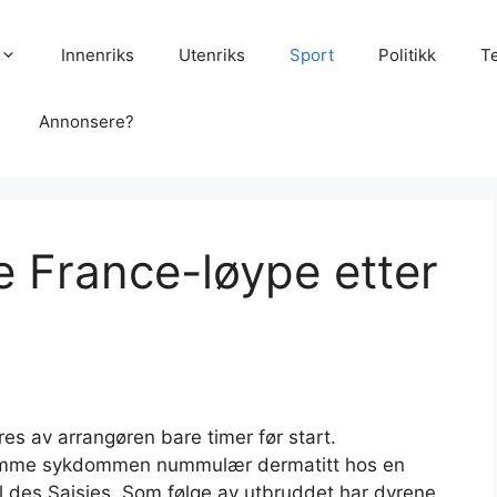
Innenriks
Utenriks
Sport
Politikk
T
Annonsere?
 France-løype etter
s av arrangøren bare timer før start.
tsomme sykdommen nummulær dermatitt hos en
ol des Saisies. Som følge av utbruddet har dyrene