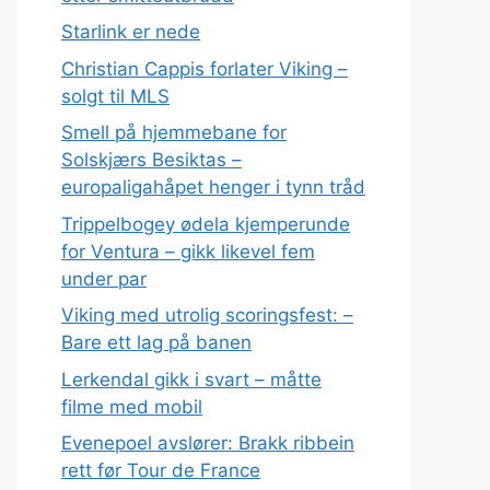
Starlink er nede
Christian Cappis forlater Viking –
solgt til MLS
Smell på hjemmebane for
Solskjærs Besiktas –
europaligahåpet henger i tynn tråd
Trippelbogey ødela kjemperunde
for Ventura – gikk likevel fem
under par
Viking med utrolig scoringsfest: –
Bare ett lag på banen
Lerkendal gikk i svart – måtte
filme med mobil
Evenepoel avslører: Brakk ribbein
rett før Tour de France