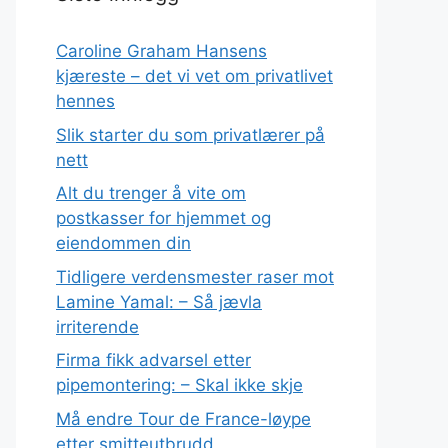
Caroline Graham Hansens
kjæreste – det vi vet om privatlivet
hennes
Slik starter du som privatlærer på
nett
Alt du trenger å vite om
postkasser for hjemmet og
eiendommen din
Tidligere verdensmester raser mot
Lamine Yamal: – Så jævla
irriterende
Firma fikk advarsel etter
pipemontering: – Skal ikke skje
Må endre Tour de France-løype
etter smitteutbrudd