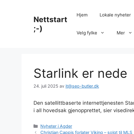
Hopp
til
Hjem
Lokale nyheter
Nettstart
innhold
;-)
Velg fylke
Mer
Starlink er nede
24. juli 2025
av
it@seo-butler.dk
Den satellittbaserte internettjenesten Sta
i all hovedsak gjenopprettet, sier visedire
Kategorier
Nyheter i Agder
Christian Cappis forlater Viking – solgt til MLS