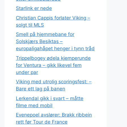
Starlink er nede
Christian Cappis forlater Viking –
solgt til MLS
Smell på hjemmebane for
Solskjærs Besiktas –
europaligahåpet henger i tynn tråd
Trippelbogey ødela kjemperunde
for Ventura – gikk likevel fem
under par
Viking med utrolig scoringsfest: –
Bare ett lag på banen
Lerkendal gikk i svart – måtte
filme med mobil
Evenepoel avslører: Brakk ribbein
rett før Tour de France