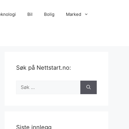
eknologi
Bil
Bolig
Marked
Søk på Nettstart.no:
Søk
etter:
Siste innlegg