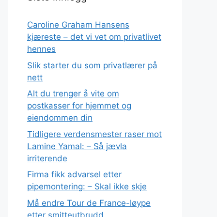
Caroline Graham Hansens
kjæreste – det vi vet om privatlivet
hennes
Slik starter du som privatlærer på
nett
Alt du trenger å vite om
postkasser for hjemmet og
eiendommen din
Tidligere verdensmester raser mot
Lamine Yamal: – Så jævla
irriterende
Firma fikk advarsel etter
pipemontering: – Skal ikke skje
Må endre Tour de France-løype
etter smitteutbrudd