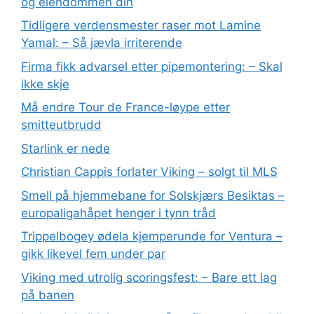
og eiendommen din
Tidligere verdensmester raser mot Lamine
Yamal: – Så jævla irriterende
Firma fikk advarsel etter pipemontering: – Skal
ikke skje
Må endre Tour de France-løype etter
smitteutbrudd
Starlink er nede
Christian Cappis forlater Viking – solgt til MLS
Smell på hjemmebane for Solskjærs Besiktas –
europaligahåpet henger i tynn tråd
Trippelbogey ødela kjemperunde for Ventura –
gikk likevel fem under par
Viking med utrolig scoringsfest: – Bare ett lag
på banen