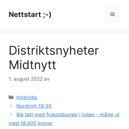
Hopp
til
Nettstart ;-)
Meny
innhold
Distriktsnyheter
Midtnytt
1. august 2022
av
Kategorier
Innenriks
Nordnytt 19:30
Ble tatt med frokostburger i tollen – måtte ut
med 18.000 kroner