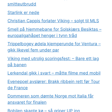
smitteutbrudd
Starlink er nede
Christian Cappis forlater Viking – solgt til MLS
Smell på hjemmebane for Solskjærs Besiktas –
europaligahåpet henger i tynn tråd
Trippelbogey ødela kjemperunde for Ventura –
gikk likevel fem under par
Viking med utrolig scoringsfest: – Bare ett lag
på banen
Lerkendal gikk i svart – måtte filme med mobil
Evenepoel avslører: Brakk ribbein rett før Tour
de France
Dommeren som dømte Norge mot Italia får
ansvaret for finalen
Bobilen skapte kø – så griper UP inn