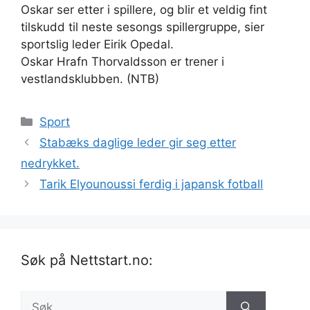
Oskar ser etter i spillere, og blir et veldig fint
tilskudd til neste sesongs spillergruppe, sier
sportslig leder Eirik Opedal.
Oskar Hrafn Thorvaldsson er trener i
vestlandsklubben. (NTB)
Kategorier
Sport
Stabæks daglige leder gir seg etter
nedrykket.
Tarik Elyounoussi ferdig i japansk fotball
Søk på Nettstart.no:
Søk