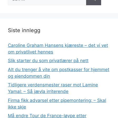
etter:
Siste innlegg
Caroline Graham Hansens kjæreste – det vi vet
om privatlivet hennes
Slik starter du som privatlærer på nett
Alt du trenger å vite om postkasser for hjemmet
og eiendommen din
Tidligere verdensmester raser mot Lamine
Yamal: – Så jævla irriterende
Firma fikk advarsel etter pipemontering: – Skal
ikke skje
Må endre Tour de France-løype etter