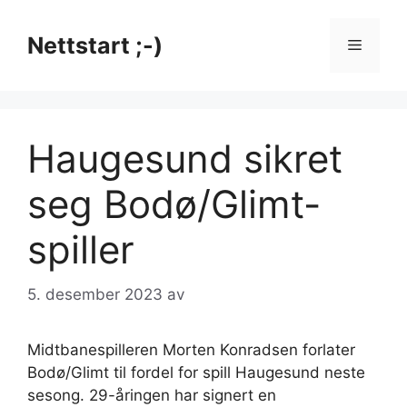
Hopp
til
Nettstart ;-)
Meny
innhold
Haugesund sikret
seg Bodø/Glimt-
spiller
5. desember 2023
av
Midtbanespilleren Morten Konradsen forlater
Bodø/Glimt til fordel for spill Haugesund neste
sesong. 29-åringen har signert en