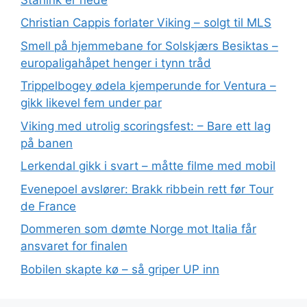
Christian Cappis forlater Viking – solgt til MLS
Smell på hjemmebane for Solskjærs Besiktas –
europaligahåpet henger i tynn tråd
Trippelbogey ødela kjemperunde for Ventura –
gikk likevel fem under par
Viking med utrolig scoringsfest: – Bare ett lag
på banen
Lerkendal gikk i svart – måtte filme med mobil
Evenepoel avslører: Brakk ribbein rett før Tour
de France
Dommeren som dømte Norge mot Italia får
ansvaret for finalen
Bobilen skapte kø – så griper UP inn