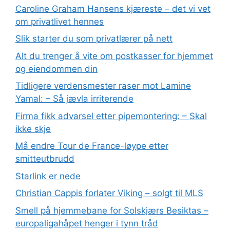
Caroline Graham Hansens kjæreste – det vi vet
om privatlivet hennes
Slik starter du som privatlærer på nett
Alt du trenger å vite om postkasser for hjemmet
og eiendommen din
Tidligere verdensmester raser mot Lamine
Yamal: – Så jævla irriterende
Firma fikk advarsel etter pipemontering: – Skal
ikke skje
Må endre Tour de France-løype etter
smitteutbrudd
Starlink er nede
Christian Cappis forlater Viking – solgt til MLS
Smell på hjemmebane for Solskjærs Besiktas –
europaligahåpet henger i tynn tråd