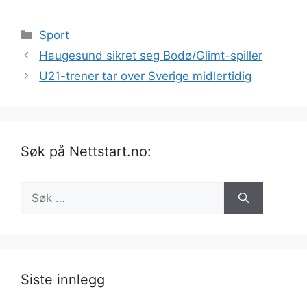
Kategorier
Sport
Haugesund sikret seg Bodø/Glimt-spiller
U21-trener tar over Sverige midlertidig
Søk på Nettstart.no:
Søk
etter:
Siste innlegg