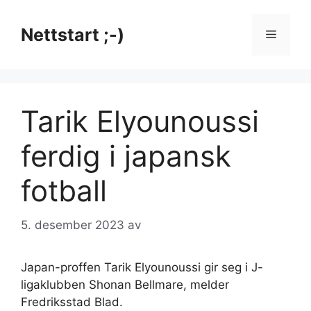
Hopp
til
Nettstart ;-)
Meny
innhold
Tarik Elyounoussi
ferdig i japansk
fotball
5. desember 2023
av
Japan-proffen Tarik Elyounoussi gir seg i J-
ligaklubben Shonan Bellmare, melder
Fredriksstad Blad.