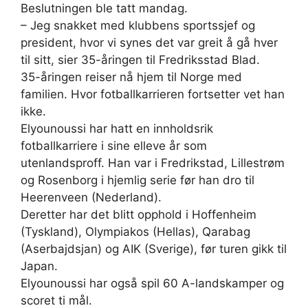
Beslutningen ble tatt mandag.
– Jeg snakket med klubbens sportssjef og
president, hvor vi synes det var greit å gå hver
til sitt, sier 35-åringen til Fredriksstad Blad.
35-åringen reiser nå hjem til Norge med
familien. Hvor fotballkarrieren fortsetter vet han
ikke.
Elyounoussi har hatt en innholdsrik
fotballkarriere i sine elleve år som
utenlandsproff. Han var i Fredrikstad, Lillestrøm
og Rosenborg i hjemlig serie før han dro til
Heerenveen (Nederland).
Deretter har det blitt opphold i Hoffenheim
(Tyskland), Olympiakos (Hellas), Qarabag
(Aserbajdsjan) og AIK (Sverige), før turen gikk til
Japan.
Elyounoussi har også spil 60 A-landskamper og
scoret ti mål.