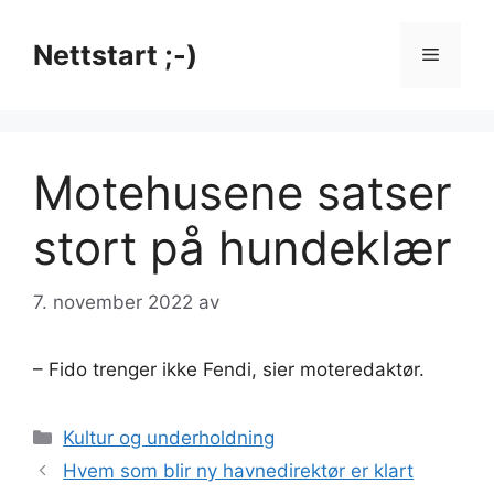
Hopp
til
Nettstart ;-)
Meny
innhold
Motehusene satser
stort på hundeklær
7. november 2022
av
– Fido trenger ikke Fendi, sier moteredaktør.
Kategorier
Kultur og underholdning
Hvem som blir ny havnedirektør er klart