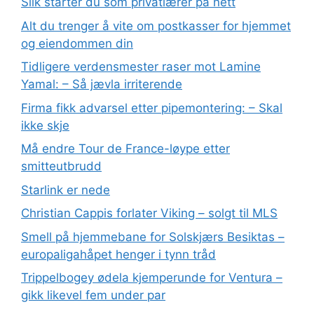
Slik starter du som privatlærer på nett
Alt du trenger å vite om postkasser for hjemmet
og eiendommen din
Tidligere verdensmester raser mot Lamine
Yamal: – Så jævla irriterende
Firma fikk advarsel etter pipemontering: – Skal
ikke skje
Må endre Tour de France-løype etter
smitteutbrudd
Starlink er nede
Christian Cappis forlater Viking – solgt til MLS
Smell på hjemmebane for Solskjærs Besiktas –
europaligahåpet henger i tynn tråd
Trippelbogey ødela kjemperunde for Ventura –
gikk likevel fem under par