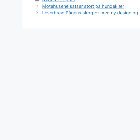
Motehusene satser stort på hundeklær
Leserbrev: Pågens skorpor med ny design og 