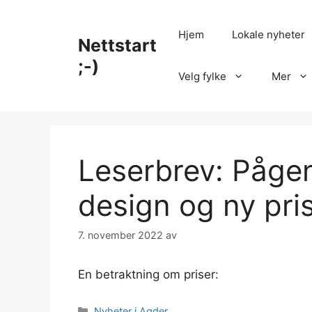
Hopp
til
Hjem
Lokale nyheter
Nettstart
innhold
;-)
Velg fylke
Mer
Leserbrev: Påge
design og ny pri
7. november 2022
av
En betraktning om priser:
Kategorier
Nyheter i Agder