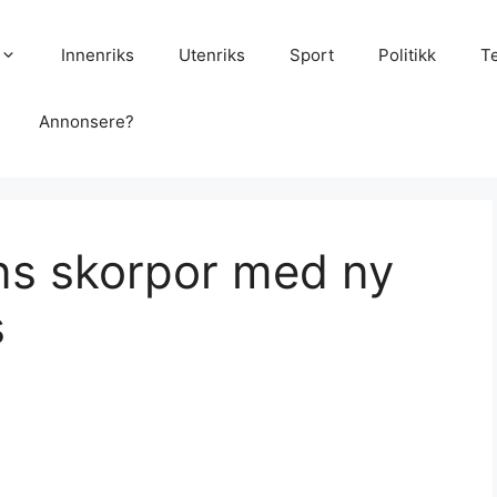
Innenriks
Utenriks
Sport
Politikk
T
Annonsere?
ns skorpor med ny
s