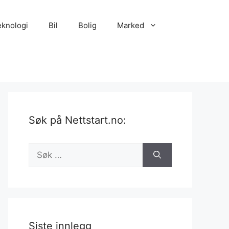
eknologi
Bil
Bolig
Marked
Søk på Nettstart.no:
Søk
etter:
Siste innlegg