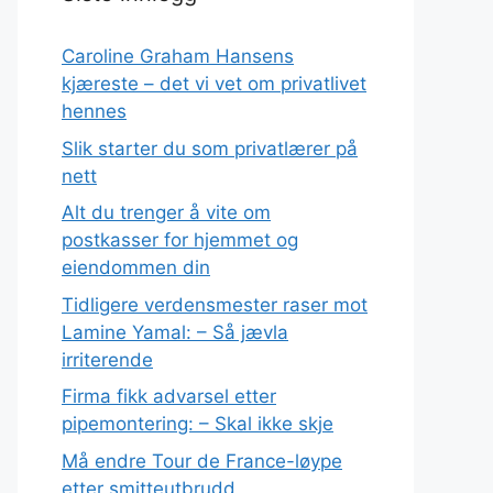
Caroline Graham Hansens
kjæreste – det vi vet om privatlivet
hennes
Slik starter du som privatlærer på
nett
Alt du trenger å vite om
postkasser for hjemmet og
eiendommen din
Tidligere verdensmester raser mot
Lamine Yamal: – Så jævla
irriterende
Firma fikk advarsel etter
pipemontering: – Skal ikke skje
Må endre Tour de France-løype
etter smitteutbrudd