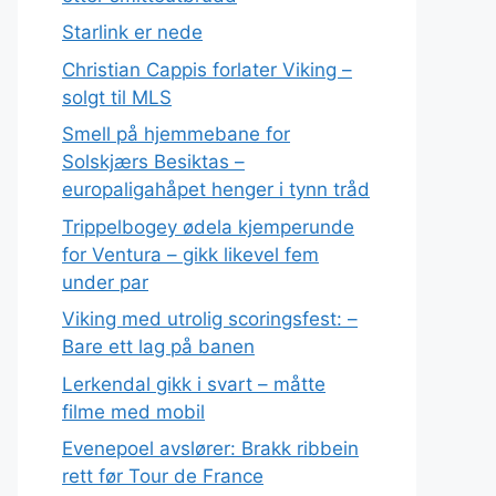
Starlink er nede
Christian Cappis forlater Viking –
solgt til MLS
Smell på hjemmebane for
Solskjærs Besiktas –
europaligahåpet henger i tynn tråd
Trippelbogey ødela kjemperunde
for Ventura – gikk likevel fem
under par
Viking med utrolig scoringsfest: –
Bare ett lag på banen
Lerkendal gikk i svart – måtte
filme med mobil
Evenepoel avslører: Brakk ribbein
rett før Tour de France