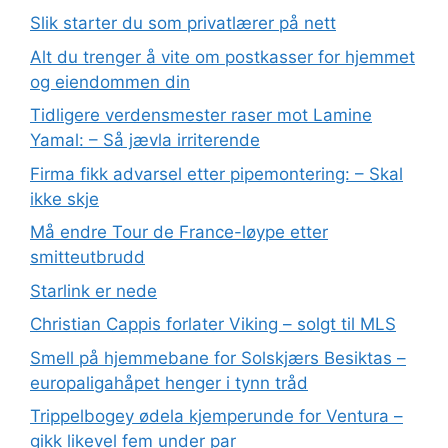
Slik starter du som privatlærer på nett
Alt du trenger å vite om postkasser for hjemmet
og eiendommen din
Tidligere verdensmester raser mot Lamine
Yamal: – Så jævla irriterende
Firma fikk advarsel etter pipemontering: – Skal
ikke skje
Må endre Tour de France-løype etter
smitteutbrudd
Starlink er nede
Christian Cappis forlater Viking – solgt til MLS
Smell på hjemmebane for Solskjærs Besiktas –
europaligahåpet henger i tynn tråd
Trippelbogey ødela kjemperunde for Ventura –
gikk likevel fem under par