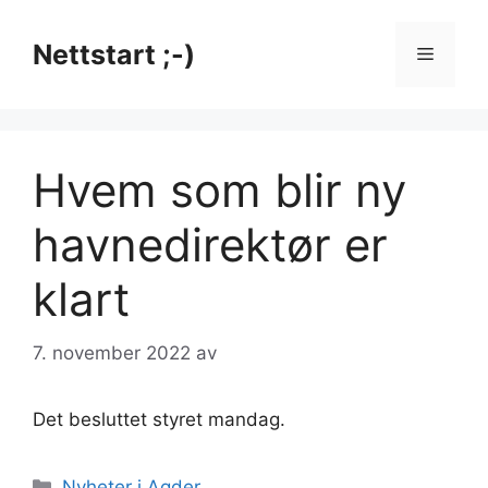
Hopp
til
Nettstart ;-)
Meny
innhold
Hvem som blir ny
havnedirektør er
klart
7. november 2022
av
Det besluttet styret mandag.
Kategorier
Nyheter i Agder