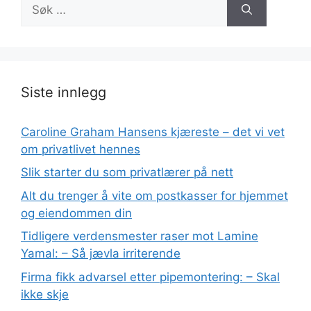
Søk
etter:
Siste innlegg
Caroline Graham Hansens kjæreste – det vi vet
om privatlivet hennes
Slik starter du som privatlærer på nett
Alt du trenger å vite om postkasser for hjemmet
og eiendommen din
Tidligere verdensmester raser mot Lamine
Yamal: – Så jævla irriterende
Firma fikk advarsel etter pipemontering: – Skal
ikke skje