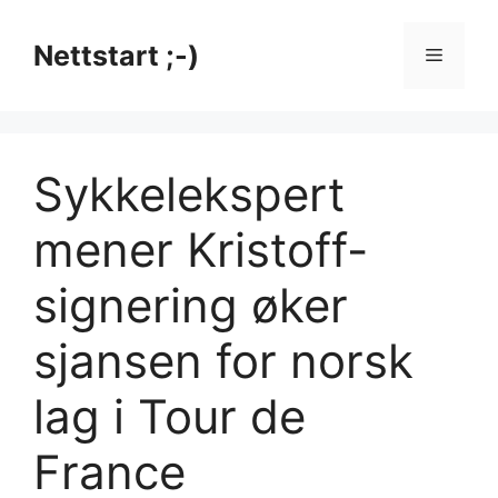
Hopp
til
Nettstart ;-)
Meny
innhold
Sykkelekspert
mener Kristoff-
signering øker
sjansen for norsk
lag i Tour de
France