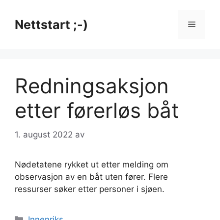
Hopp
til
Nettstart ;-)
Meny
innhold
Redningsaksjon
etter førerløs båt
1. august 2022
av
Nødetatene rykket ut etter melding om
observasjon av en båt uten fører. Flere
ressurser søker etter personer i sjøen.
Kategorier
Innenriks