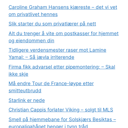
Caroline Graham Hansens kjæreste – det vi vet
om privatlivet hennes
Slik starter du som privatlærer på nett
Alt du trenger å vite om postkasser for hjemmet
og eiendommen din
Tidligere verdensmester raser mot Lamine
Yamal: – Så jævla irriterende
Firma fikk advarsel etter pipemontering: – Skal
ikke skje
Må endre Tour de France-løype etter
smitteutbrudd
Starlink er nede
Christian Cappis forlater Viking – solgt til MLS
Smell på hjemmebane for Solskjærs Besiktas –
europaligahåpet henger i tynn tråd