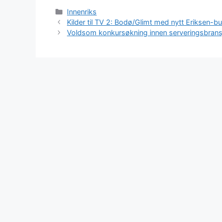
Kategorier
Innenriks
Kilder til TV 2: Bodø/Glimt med nytt Eriksen-bud
Voldsom konkursøkning innen serveringsbransj