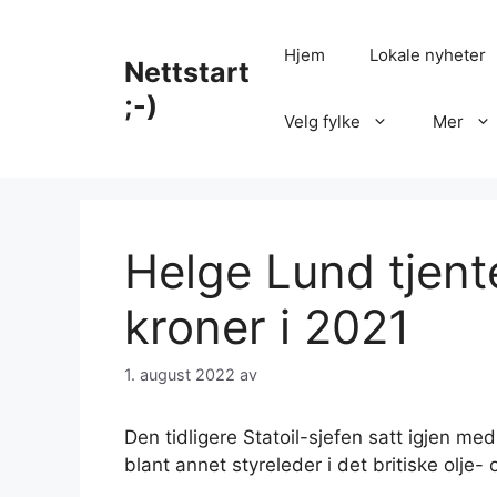
Hopp
til
Hjem
Lokale nyheter
Nettstart
innhold
;-)
Velg fylke
Mer
Helge Lund tjent
kroner i 2021
1. august 2022
av
Den tidligere Statoil-sjefen satt igjen med 
blant annet styreleder i det britiske olje-