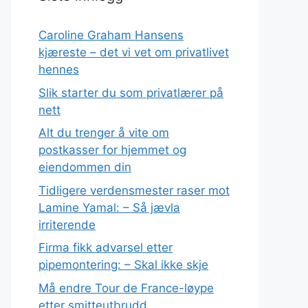
Caroline Graham Hansens
kjæreste – det vi vet om privatlivet
hennes
Slik starter du som privatlærer på
nett
Alt du trenger å vite om
postkasser for hjemmet og
eiendommen din
Tidligere verdensmester raser mot
Lamine Yamal: – Så jævla
irriterende
Firma fikk advarsel etter
pipemontering: – Skal ikke skje
Må endre Tour de France-løype
etter smitteutbrudd