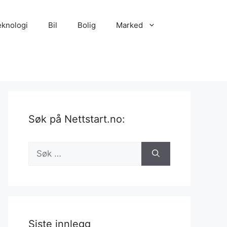
eknologi
Bil
Bolig
Marked
Søk på Nettstart.no:
Søk
etter:
Siste innlegg