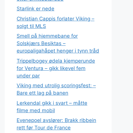
Starlink er nede
Christian Cappis forlater Viking –
solgt til MLS
Smell på hjemmebane for
Solskjærs Besiktas –
europaligahåpet henger i tynn tråd
Trippelbogey ødela kjemperunde
for Ventura – gikk likevel fem
under par
Viking med utrolig scoringsfest: –
Bare ett lag på banen
Lerkendal gikk i svart – måtte
filme med mobil
Evenepoel avslører: Brakk ribbein
rett før Tour de France