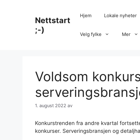
Hopp
til
Hjem
Lokale nyheter
Nettstart
innhold
;-)
Velg fylke
Mer
Voldsom konkurs
serveringsbransj
1. august 2022
av
Konkurstrenden fra andre kvartal fortsette
konkurser. Serveringsbransjen og detaljha