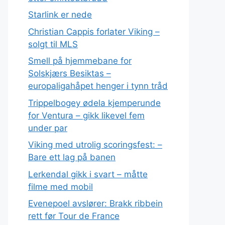
Starlink er nede
Christian Cappis forlater Viking –
solgt til MLS
Smell på hjemmebane for
Solskjærs Besiktas –
europaligahåpet henger i tynn tråd
Trippelbogey ødela kjemperunde
for Ventura – gikk likevel fem
under par
Viking med utrolig scoringsfest: –
Bare ett lag på banen
Lerkendal gikk i svart – måtte
filme med mobil
Evenepoel avslører: Brakk ribbein
rett før Tour de France