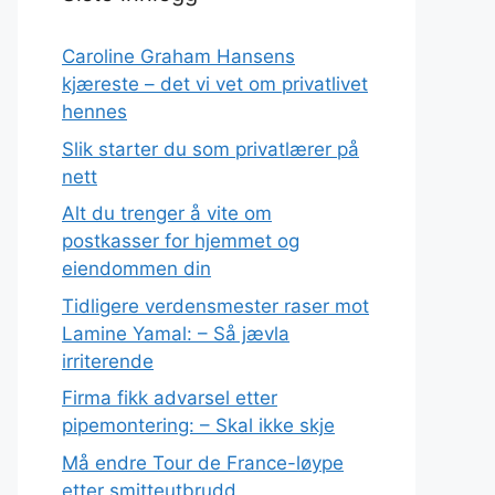
Caroline Graham Hansens
kjæreste – det vi vet om privatlivet
hennes
Slik starter du som privatlærer på
nett
Alt du trenger å vite om
postkasser for hjemmet og
eiendommen din
Tidligere verdensmester raser mot
Lamine Yamal: – Så jævla
irriterende
Firma fikk advarsel etter
pipemontering: – Skal ikke skje
Må endre Tour de France-løype
etter smitteutbrudd