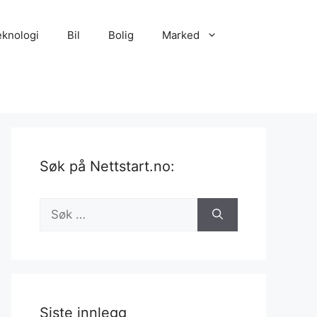
eknologi
Bil
Bolig
Marked
Søk på Nettstart.no:
Søk
etter:
Siste innlegg