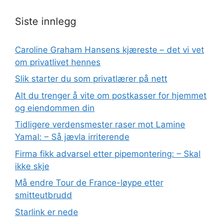
Siste innlegg
Caroline Graham Hansens kjæreste – det vi vet
om privatlivet hennes
Slik starter du som privatlærer på nett
Alt du trenger å vite om postkasser for hjemmet
og eiendommen din
Tidligere verdensmester raser mot Lamine
Yamal: – Så jævla irriterende
Firma fikk advarsel etter pipemontering: – Skal
ikke skje
Må endre Tour de France-løype etter
smitteutbrudd
Starlink er nede