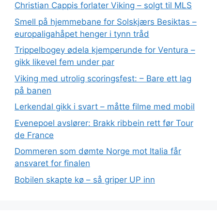
Christian Cappis forlater Viking – solgt til MLS
Smell på hjemmebane for Solskjærs Besiktas –
europaligahåpet henger i tynn tråd
Trippelbogey ødela kjemperunde for Ventura –
gikk likevel fem under par
Viking med utrolig scoringsfest: – Bare ett lag
på banen
Lerkendal gikk i svart – måtte filme med mobil
Evenepoel avslører: Brakk ribbein rett før Tour
de France
Dommeren som dømte Norge mot Italia får
ansvaret for finalen
Bobilen skapte kø – så griper UP inn