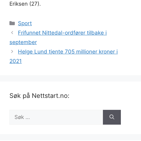
Eriksen (27).
Kategorier
Sport
Frifunnet Nittedal-ordfører tilbake i
september
Helge Lund tjente 705 millioner kroner i
2021
Søk på Nettstart.no:
Søk
etter: