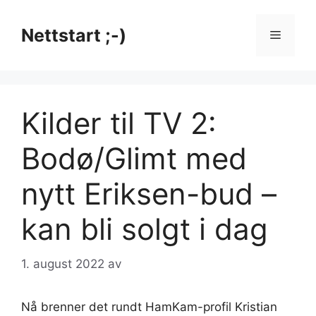
Hopp
til
Nettstart ;-)
Meny
innhold
Kilder til TV 2:
Bodø/Glimt med
nytt Eriksen-bud –
kan bli solgt i dag
1. august 2022
av
Nå brenner det rundt HamKam-profil Kristian