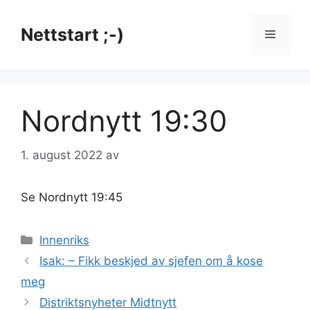
Hopp
til
Nettstart ;-)
Meny
innhold
Nordnytt 19:30
1. august 2022
av
Se Nordnytt 19:45
Kategorier
Innenriks
Isak: – Fikk beskjed av sjefen om å kose
meg
Distriktsnyheter Midtnytt