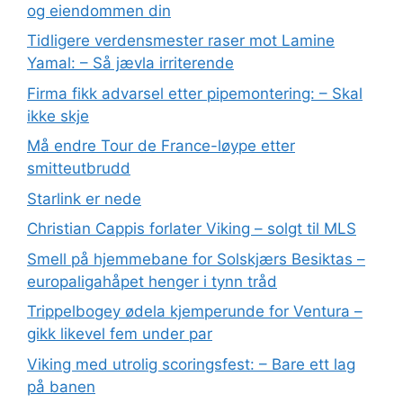
og eiendommen din
Tidligere verdensmester raser mot Lamine
Yamal: – Så jævla irriterende
Firma fikk advarsel etter pipemontering: – Skal
ikke skje
Må endre Tour de France-løype etter
smitteutbrudd
Starlink er nede
Christian Cappis forlater Viking – solgt til MLS
Smell på hjemmebane for Solskjærs Besiktas –
europaligahåpet henger i tynn tråd
Trippelbogey ødela kjemperunde for Ventura –
gikk likevel fem under par
Viking med utrolig scoringsfest: – Bare ett lag
på banen