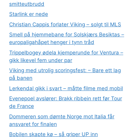
smitteutbrudd
Starlink er nede
Christian Cappis forlater Viking – solgt til MLS
Smell på hjemmebane for Solskjærs Besiktas –
europaligahåpet henger i tynn tråd
Trippelbogey ødela kjemperunde for Ventura –
gikk likevel fem under par
Viking med utrolig scoringsfest: – Bare ett lag
på banen
Lerkendal gikk i svart – måtte filme med mobil
Evenepoel avslører: Brakk ribbein rett før Tour
de France
Dommeren som dømte Norge mot Italia får
ansvaret for finalen
Bobilen skapte kø – så griper UP inn