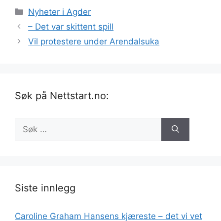
Kategorier
Nyheter i Agder
– Det var skittent spill
Vil protestere under Arendalsuka
Søk på Nettstart.no:
Søk
etter:
Siste innlegg
Caroline Graham Hansens kjæreste – det vi vet