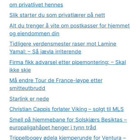
om privatlivet hennes
Slik starter du som privatlærer på nett
Alt du trenger å vite om postkasser for hjemmet
og eiendommen din
Tidligere verdensmester raser mot Lamine
Yamal: – Så jævla irriterende
Firma fikk advarsel etter pipemontering: – Skal
ikke skje
Må endre Tour de France-løype etter
smitteutbrudd
Starlink er nede
Christian Cappis forlater Viking – solgt til MLS
Smell på hjemmebane for Solskjærs Besiktas –
europaligahåpet henger i tynn tråd
Trippelbogey ødela kjemperunde for Ventura –