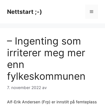
Hopp
til
Nettstart ;-)
Meny
innhold
– Ingenting som
irriterer meg mer
enn
fylkeskommunen
7. november 2022
av
Alf-Erik Andersen (Frp) er innstilt på femteplass