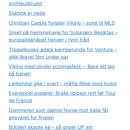
smitteutbrudd
Starlink er nede
Christian Cappis forlater Viking – solgt til MLS
Smell på hjemmebane for Solskjærs Besiktas –
europaligahåpet henger i tynn tråd
Trippelbogey ødela kjemperunde for Ventura –
gikk likevel fem under par
Viking med utrolig scoringsfest: – Bare ett lag
på banen
Lerkendal gikk i svart – måtte filme med mobil
Evenepoel avslører: Brakk ribbein rett før Tour
de France
Dommeren som dømte Norge mot Italia får
ansvaret for finalen
Bobilen skapte kø – så griper UP inn