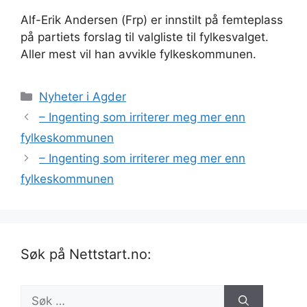
Alf-Erik Andersen (Frp) er innstilt på femteplass
på partiets forslag til valgliste til fylkesvalget.
Aller mest vil han avvikle fylkeskommunen.
Kategorier
Nyheter i Agder
– Ingenting som irriterer meg mer enn
fylkeskommunen
– Ingenting som irriterer meg mer enn
fylkeskommunen
Søk på Nettstart.no:
Søk