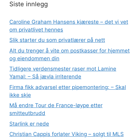
Siste innlegg
Caroline Graham Hansens kjæreste – det vi vet
om privatlivet hennes
Slik starter du som privatlærer på nett
Alt du trenger å vite om postkasser for hjemmet
og eiendommen din
Tidligere verdensmester raser mot Lamine
Yamal: – Så jævla irriterende
Firma fikk advarsel etter pipemontering: – Skal
ikke skje
Må endre Tour de France-løype etter
smitteutbrudd
Starlink er nede
Christian Cappis forlater Viking – solgt til MLS