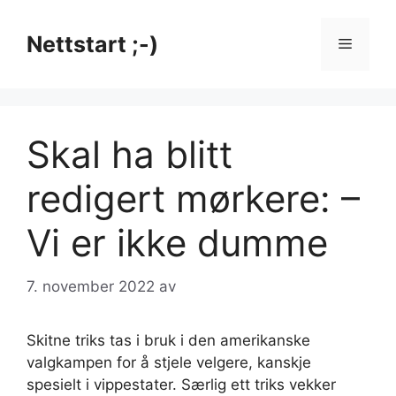
Hopp
til
Nettstart ;-)
Meny
innhold
Skal ha blitt
redigert mørkere: –
Vi er ikke dumme
7. november 2022
av
Skitne triks tas i bruk i den amerikanske
valgkampen for å stjele velgere, kanskje
spesielt i vippestater. Særlig ett triks vekker