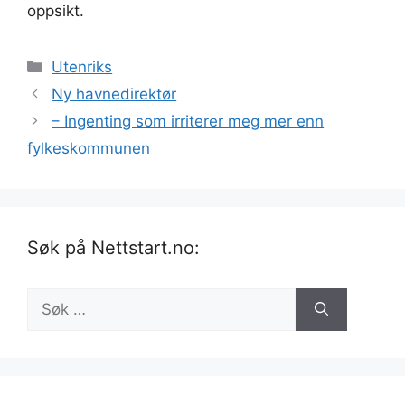
oppsikt.
Kategorier
Utenriks
Ny havnedirektør
– Ingenting som irriterer meg mer enn
fylkeskommunen
Søk på Nettstart.no:
Søk
etter: