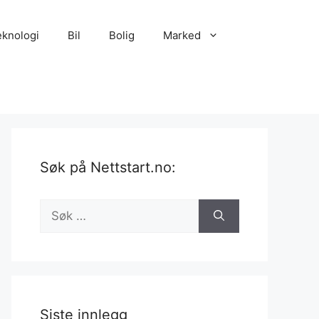
eknologi
Bil
Bolig
Marked
Søk på Nettstart.no:
Søk
etter:
Siste innlegg