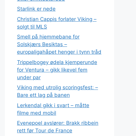
Starlink er nede
Christian Cappis forlater Viking –
solgt til MLS
Smell på hjemmebane for
Solskjærs Besiktas –
europaligahåpet henger i tynn tråd
Trippelbogey ødela kjemperunde
for Ventura – gikk likevel fem
under par
Viking med utrolig scoringsfest: –
Bare ett lag på banen
Lerkendal gikk i svart – måtte
filme med mobil
Evenepoel avslører: Brakk ribbein
rett før Tour de France