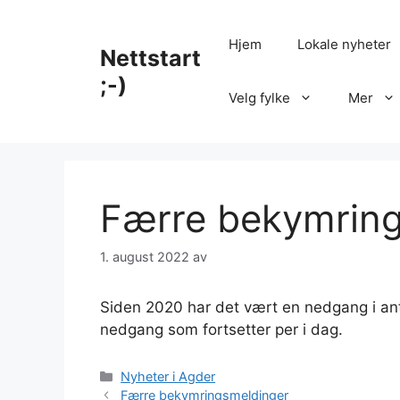
Hopp
til
Hjem
Lokale nyheter
Nettstart
innhold
;-)
Velg fylke
Mer
Færre bekymrin
1. august 2022
av
Siden 2020 har det vært en nedgang i ant
nedgang som fortsetter per i dag.
Kategorier
Nyheter i Agder
Færre bekymringsmeldinger