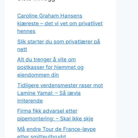
Caroline Graham Hansens
kjæreste – det vi vet om privatlivet
hennes
Slik starter du som privatlærer på
nett
Alt du trenger å vite om
postkasser for hjemmet og
eiendommen din
Tidligere verdensmester raser mot
Lamine Yamal: – Så jævla
irriterende
Firma fikk advarsel etter
pipemontering: – Skal ikke skje
Må endre Tour de France-løype
etter smitteutbrudd