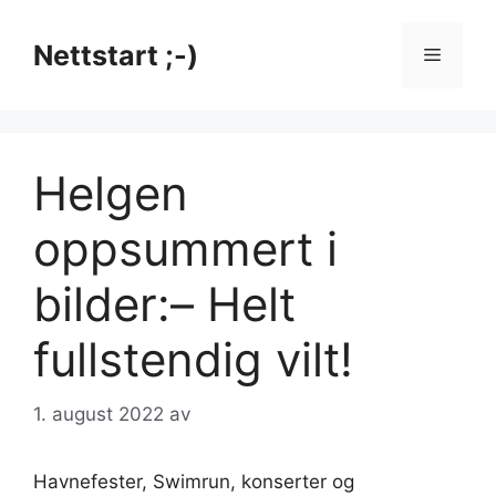
Hopp
til
Nettstart ;-)
Meny
innhold
Helgen
oppsummert i
bilder:– Helt
fullstendig vilt!
1. august 2022
av
Havnefester, Swimrun, konserter og