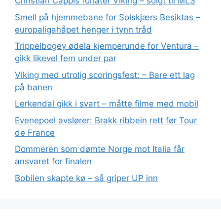
Christian Cappis forlater Viking – solgt til MLS
Smell på hjemmebane for Solskjærs Besiktas –
europaligahåpet henger i tynn tråd
Trippelbogey ødela kjemperunde for Ventura –
gikk likevel fem under par
Viking med utrolig scoringsfest: – Bare ett lag
på banen
Lerkendal gikk i svart – måtte filme med mobil
Evenepoel avslører: Brakk ribbein rett før Tour
de France
Dommeren som dømte Norge mot Italia får
ansvaret for finalen
Bobilen skapte kø – så griper UP inn