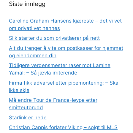
Siste innlegg
Caroline Graham Hansens kjæreste – det vi vet
om privatlivet hennes
Slik starter du som privatlærer på nett
Alt du trenger å vite om postkasser for hjemmet
og eiendommen din
Tidligere verdensmester raser mot Lamine
Yamal: – Så jævla irriterende
Firma fikk advarsel etter pipemontering: – Skal
ikke skje
Må endre Tour de France-løype etter
smitteutbrudd
Starlink er nede
Christian Cappis forlater Viking – solgt til MLS