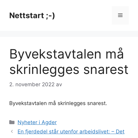
Hopp
til
Nettstart ;-)
Meny
innhold
Byvekstavtalen må
skrinlegges snarest
2. november 2022
av
Byvekstavtalen må skrinlegges snarest.
Kategorier
Nyheter i Agder
En fjerdedel står utenfor arbeidslivet: – Det