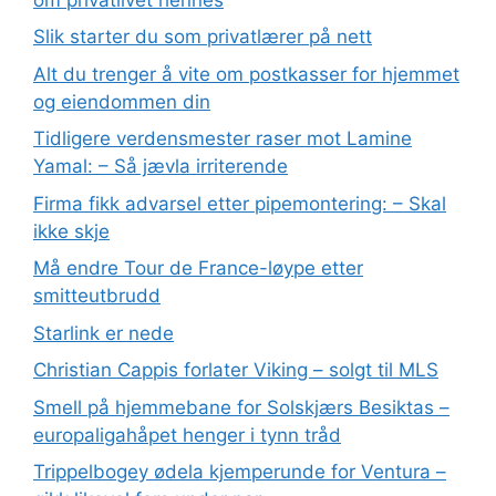
Slik starter du som privatlærer på nett
Alt du trenger å vite om postkasser for hjemmet
og eiendommen din
Tidligere verdensmester raser mot Lamine
Yamal: – Så jævla irriterende
Firma fikk advarsel etter pipemontering: – Skal
ikke skje
Må endre Tour de France-løype etter
smitteutbrudd
Starlink er nede
Christian Cappis forlater Viking – solgt til MLS
Smell på hjemmebane for Solskjærs Besiktas –
europaligahåpet henger i tynn tråd
Trippelbogey ødela kjemperunde for Ventura –