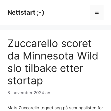
Hopp
til
Nettstart ;-)
Meny
innhold
Zuccarello scoret
da Minnesota Wild
slo tilbake etter
stortap
8. november 2024
av
Mats Zuccarello tegnet seg på scoringslisten for