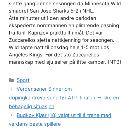
sjette gang denne sesongen da Minnesota Wild
smadret San Jose Sharks 5-2 i NHL.
Åtte minutter ut i den andre perioden
ekspederte nordmannen en glimrende pasning
fra Kirill Kaprizov praktfullt i mål. Det var
Zuccarellos sjette nettkjenning for sesongen.
Wild tapte natt til onsdag hele 1-5 mot Los
Angeles Kings. Før det sto Zuccarellos
mannskap med sju seirer på åtte kamper. (NTB)
Kategorier
Sport
Verdensener Sinner om
dopingkontroversene før ATP-finalen: – Ikke en
behagelig situasjon
Budkov Kjær (18) valgt ut til å trene med
verdens beste spillere