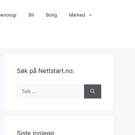
eknologi
Bil
Bolig
Marked
Søk på Nettstart.no:
Søk
etter:
Siste innlegg