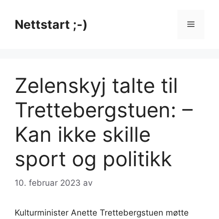
Hopp
til
Nettstart ;-)
Meny
innhold
Zelenskyj talte til
Trettebergstuen: –
Kan ikke skille
sport og politikk
10. februar 2023
av
Kulturminister Anette Trettebergstuen møtte