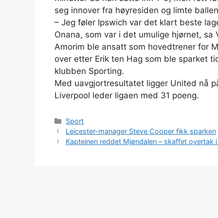
seg innover fra høyresiden og limte ballen
– Jeg føler Ipswich var det klart beste l
Onana, som var i det umulige hjørnet, sa 
Amorim ble ansatt som hovedtrener for Ma
over etter Erik ten Hag som ble sparket ti
klubben Sporting.
Med uavgjortresultatet ligger United nå 
Liverpool leder ligaen med 31 poeng.
Kategorier
Sport
Leicester-manager Steve Cooper fikk sparken
Kapteinen reddet Mjøndalen – skaffet overtak i 