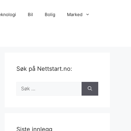
eknologi
Bil
Bolig
Marked
Søk på Nettstart.no:
Søk
etter:
Siste innlegg