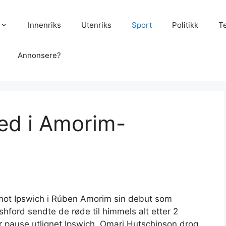
Innenriks
Utenriks
Sport
Politikk
T
Annonsere?
ted i Amorim-
mot Ipswich i Rúben Amorim sin debut som
hford sendte de røde til himmels alt etter 2
ør pause utlignet Ipswich. Omari Hutschinson drog