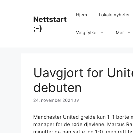
Hopp
til
Hjem
Lokale nyheter
Nettstart
innhold
;-)
Velg fylke
Mer
Uavgjort for Uni
debuten
24. november 2024
av
Manchester United greide kun 1–1 borte 
manager for de røde djevlene. Marcus Ras
minutter da han satte inn 1-0, men rett f