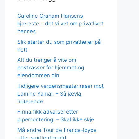
Caroline Graham Hansens
kjæreste – det vi vet om privatlivet
hennes
Slik starter du som privatlærer på
nett
Alt du trenger å vite om
postkasser for hjemmet og
eiendommen din
Tidligere verdensmester raser mot
Lamine Yamal: – Så jævla
irriterende
Firma fikk advarsel etter
pipemontering: – Skal ikke skje
Må endre Tour de France-løype
etter smitteutbrudd