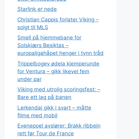
Starlink er nede
Christian Cappis forlater Viking –
solgt til MLS
Smell på hjemmebane for
Solskjærs Besiktas –
europaligahåpet henger i tynn tråd
Trippelbogey ødela kjemperunde
for Ventura – gikk likevel fem
under par
Viking med utrolig scoringsfest: –
Bare ett lag på banen
Lerkendal gikk i svart – måtte
filme med mobil
Evenepoel avslører: Brakk ribbein
rett før Tour de France