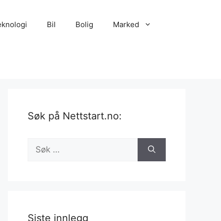
eknologi
Bil
Bolig
Marked
Søk på Nettstart.no:
Søk
etter:
Siste innlegg