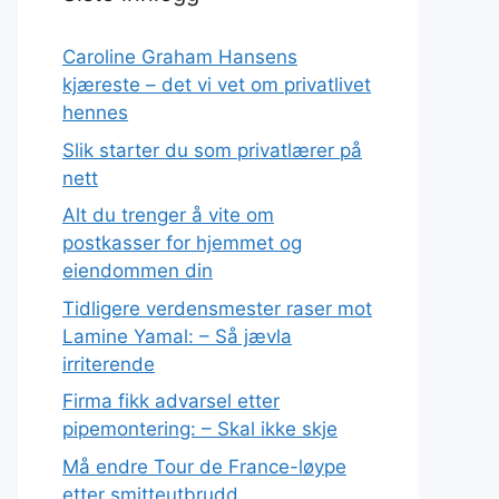
Caroline Graham Hansens
kjæreste – det vi vet om privatlivet
hennes
Slik starter du som privatlærer på
nett
Alt du trenger å vite om
postkasser for hjemmet og
eiendommen din
Tidligere verdensmester raser mot
Lamine Yamal: – Så jævla
irriterende
Firma fikk advarsel etter
pipemontering: – Skal ikke skje
Må endre Tour de France-løype
etter smitteutbrudd