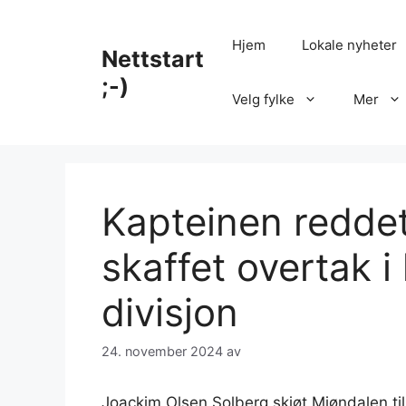
Hopp
til
Hjem
Lokale nyheter
Nettstart
innhold
;-)
Velg fylke
Mer
Kapteinen redde
skaffet overtak i
divisjon
24. november 2024
av
Joackim Olsen Solberg skjøt Mjøndalen til