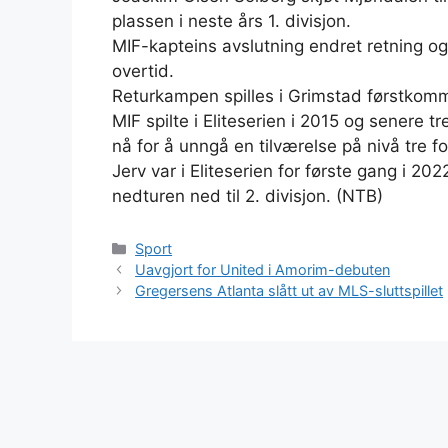
plassen i neste års 1. divisjon.
MIF-kapteins avslutning endret retning og
overtid.
Returkampen spilles i Grimstad førstkom
MIF spilte i Eliteserien i 2015 og senere 
nå for å unngå en tilværelse på nivå tre f
Jerv var i Eliteserien for første gang i 202
nedturen ned til 2. divisjon. (NTB)
Kategorier
Sport
Uavgjort for United i Amorim-debuten
Gregersens Atlanta slått ut av MLS-sluttspillet