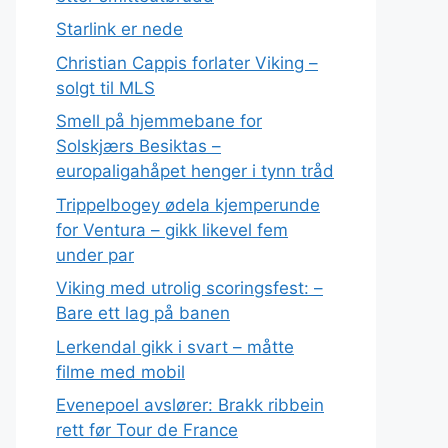
Starlink er nede
Christian Cappis forlater Viking –
solgt til MLS
Smell på hjemmebane for
Solskjærs Besiktas –
europaligahåpet henger i tynn tråd
Trippelbogey ødela kjemperunde
for Ventura – gikk likevel fem
under par
Viking med utrolig scoringsfest: –
Bare ett lag på banen
Lerkendal gikk i svart – måtte
filme med mobil
Evenepoel avslører: Brakk ribbein
rett før Tour de France