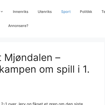
Innenriks
Utenriks
Sport
Politikk
T
Annonsere?
t Mjøndalen –
 kampen om spill i 1.
 2-1 over Jerv og fikset et grep om den siste