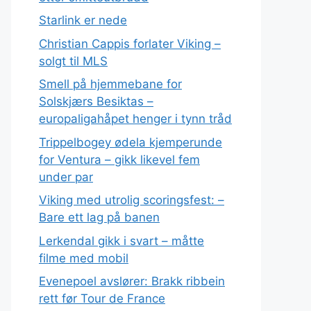
Starlink er nede
Christian Cappis forlater Viking –
solgt til MLS
Smell på hjemmebane for
Solskjærs Besiktas –
europaligahåpet henger i tynn tråd
Trippelbogey ødela kjemperunde
for Ventura – gikk likevel fem
under par
Viking med utrolig scoringsfest: –
Bare ett lag på banen
Lerkendal gikk i svart – måtte
filme med mobil
Evenepoel avslører: Brakk ribbein
rett før Tour de France