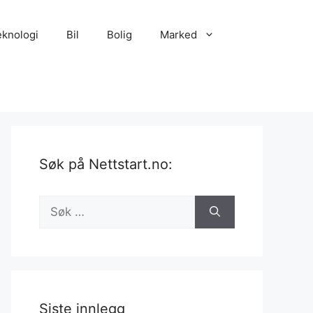
eknologi
Bil
Bolig
Marked
Søk på Nettstart.no:
Søk
etter:
Siste innlegg