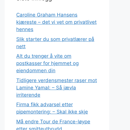
Caroline Graham Hansens
kjæreste – det vi vet om privatlivet
hennes
Slik starter du som privatlærer på
nett
Alt du trenger å vite om
postkasser for hjemmet og
eiendommen din
Tidligere verdensmester raser mot
Lamine Yamal: – Så jævla
irriterende
Firma fikk advarsel etter
pipemontering: – Skal ikke skje
Må endre Tour de France-løype
etter smitteutbrudd