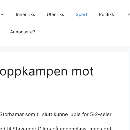
Innenriks
Utenriks
Sport
Politikk
T
Annonsere?
 toppkampen mot
r Storhamar som til slutt kunne juble for 5-2-seier
ed til Stavanger Oilers på annenplass, mens det