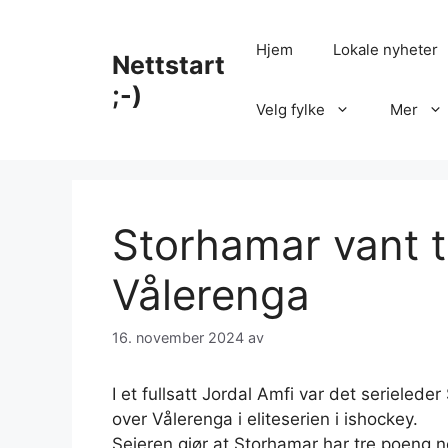
Hopp
til
Hjem
Lokale nyheter
Nettstart
innhold
;-)
Velg fylke
Mer
Storhamar vant
Vålerenga
16. november 2024
av
I et fullsatt Jordal Amfi var det serielede
over Vålerenga i eliteserien i ishockey.
Seieren gjør at Storhamar har tre poeng n