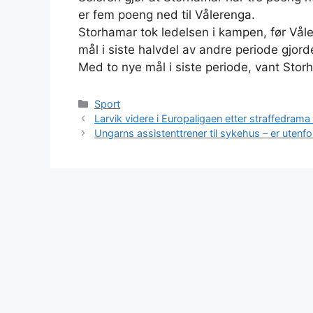
er fem poeng ned til Vålerenga.
Storhamar tok ledelsen i kampen, før Våler
mål i siste halvdel av andre periode gjorde 
Med to nye mål i siste periode, vant Sto
Kategorier
Sport
Larvik videre i Europaligaen etter straffedrama
Ungarns assistenttrener til sykehus – er utenfor