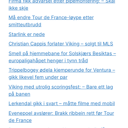
Firma fikk advarsel etter pipemontering: – Skal
ikke skje
Må endre Tour de France-løype etter
smitteutbrudd
Starlink er nede
Christian Cappis forlater Viking – solgt til MLS
Smell på hjemmebane for Solskjærs Besiktas –
europaligahåpet henger i tynn tråd
Trippelbogey ødela kjemperunde for Ventura –
gikk likevel fem under par
Viking med utrolig scoringsfest: – Bare ett lag
på banen
Lerkendal gikk i svart – måtte filme med mobil
Evenepoel avslører: Brakk ribbein rett før Tour
de France