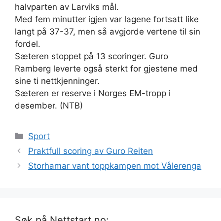
halvparten av Larviks mål.
Med fem minutter igjen var lagene fortsatt like
langt på 37-37, men så avgjorde vertene til sin
fordel.
Sæteren stoppet på 13 scoringer. Guro
Ramberg leverte også sterkt for gjestene med
sine ti nettkjenninger.
Sæteren er reserve i Norges EM-tropp i
desember. (NTB)
Kategorier
Sport
Praktfull scoring av Guro Reiten
Storhamar vant toppkampen mot Vålerenga
Søk på Nettstart.no: