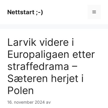
Hopp
til
Nettstart ;-)
Meny
innhold
Larvik videre i
Europaligaen etter
straffedrama –
Sæteren herjet i
Polen
16. november 2024
av