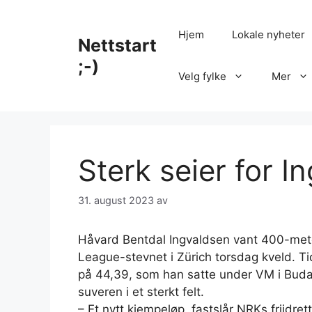
Hopp
til
Hjem
Lokale nyheter
Nettstart
innhold
;-)
Velg fylke
Mer
Sterk seier for I
31. august 2023
av
Håvard Bentdal Ingvaldsen vant 400-mete
League-stevnet i Zürich torsdag kveld. T
på 44,39, som han satte under VM i Bud
suveren i et sterkt felt.
– Et nytt kjempeløp, fastslår NRKs friidre