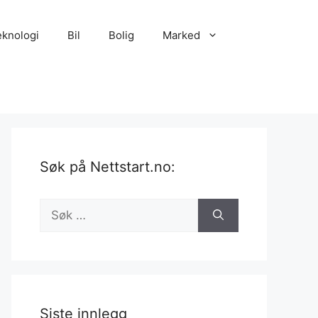
eknologi
Bil
Bolig
Marked
Søk på Nettstart.no:
Søk
etter:
Siste innlegg