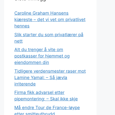
Caroline Graham Hansens
kjæreste – det vi vet om privatlivet
hennes
Slik starter du som privatlærer på
nett
Alt du trenger å vite om
postkasser for hjemmet og
eiendommen din
Tidligere verdensmester raser mot
Lamine Yamal: – Så jævla
irriterende
Firma fikk advarsel etter
pipemontering: – Skal ikke skje
Må endre Tour de France-løype
etter smitteutbrudd