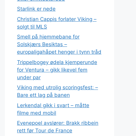
Starlink er nede
Christian Cappis forlater Viking –
solgt til MLS
Smell på hjemmebane for
Solskjærs Besiktas –
europaligahåpet henger i tynn tråd
Trippelbogey ødela kjemperunde
for Ventura – gikk likevel fem
under par
Viking med utrolig scoringsfest: –
Bare ett lag på banen
Lerkendal gikk i svart – måtte
filme med mobil
Evenepoel avslører: Brakk ribbein
rett før Tour de France