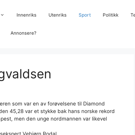
Innenriks
Utenriks
Sport
Politikk
T
Annonsere?
ngvaldsen
ren som var en av forøvelsene til Diamond
iden 45,28 var et stykke bak hans norske rekord
apest, men den unge nordmannen var likevel
ttsekspert Vebjørn Rodal.