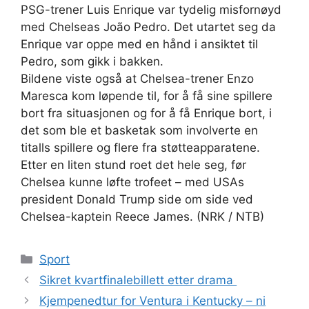
PSG-trener Luis Enrique var tydelig misfornøyd
med Chelseas João Pedro. Det utartet seg da
Enrique var oppe med en hånd i ansiktet til
Pedro, som gikk i bakken.
Bildene viste også at Chelsea-trener Enzo
Maresca kom løpende til, for å få sine spillere
bort fra situasjonen og for å få Enrique bort, i
det som ble et basketak som involverte en
titalls spillere og flere fra støtteapparatene.
Etter en liten stund roet det hele seg, før
Chelsea kunne løfte trofeet – med USAs
president Donald Trump side om side ved
Chelsea-kaptein Reece James. (NRK / NTB)
Kategorier
Sport
Sikret kvartfinalebillett etter drama
Kjempenedtur for Ventura i Kentucky – ni