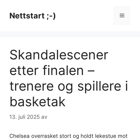
Hopp
til
Nettstart ;-)
Meny
innhold
Skandalescener
etter finalen –
trenere og spillere i
basketak
13. juli 2025
av
Chelsea overrasket stort og holdt lekestue mot