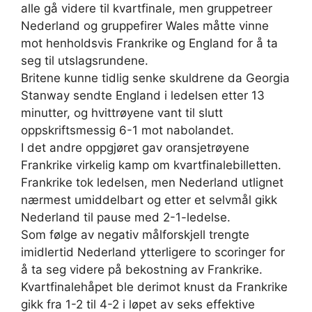
alle gå videre til kvartfinale, men gruppetreer
Nederland og gruppefirer Wales måtte vinne
mot henholdsvis Frankrike og England for å ta
seg til utslagsrundene.
Britene kunne tidlig senke skuldrene da Georgia
Stanway sendte England i ledelsen etter 13
minutter, og hvittrøyene vant til slutt
oppskriftsmessig 6-1 mot nabolandet.
I det andre oppgjøret gav oransjetrøyene
Frankrike virkelig kamp om kvartfinalebilletten.
Frankrike tok ledelsen, men Nederland utlignet
nærmest umiddelbart og etter et selvmål gikk
Nederland til pause med 2-1-ledelse.
Som følge av negativ målforskjell trengte
imidlertid Nederland ytterligere to scoringer for
å ta seg videre på bekostning av Frankrike.
Kvartfinalehåpet ble derimot knust da Frankrike
gikk fra 1-2 til 4-2 i løpet av seks effektive