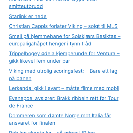
smitteutbrudd
Starlink er nede
Christian Cappis forlater Viking – solgt til MLS
Smell på hjemmebane for Solskjærs Besiktas –
europaligahåpet henger i tynn tråd
Trippelbogey ødela kjemperunde for Ventura –
gikk likevel fem under par
Viking med utrolig scoringsfest: – Bare ett lag
på banen
Lerkendal gikk i svart – måtte filme med mobil
Evenepoel avslører: Brakk ribbein rett før Tour
de France
Dommeren som dømte Norge mot Italia får
ansvaret for finalen
Bobilen skapte kø – så griper UP inn