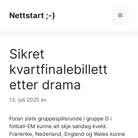
Hopp
til
Nettstart ;-)
Meny
innhold
Sikret
kvartfinalebillett
etter drama
13. juli 2025
av
Foran siste gruppespillsrunde i gruppe D i
fotball-EM kunne alt skje søndag kveld.
Frankrike, Nederland, England og Wales kunne