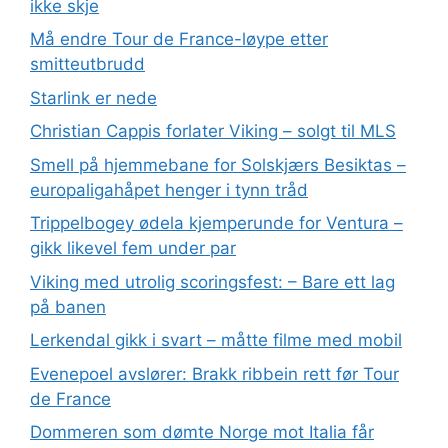
ikke skje
Må endre Tour de France-løype etter
smitteutbrudd
Starlink er nede
Christian Cappis forlater Viking – solgt til MLS
Smell på hjemmebane for Solskjærs Besiktas –
europaligahåpet henger i tynn tråd
Trippelbogey ødela kjemperunde for Ventura –
gikk likevel fem under par
Viking med utrolig scoringsfest: – Bare ett lag
på banen
Lerkendal gikk i svart – måtte filme med mobil
Evenepoel avslører: Brakk ribbein rett før Tour
de France
Dommeren som dømte Norge mot Italia får