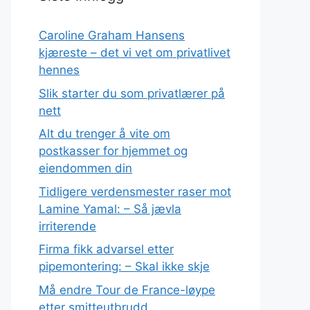
Caroline Graham Hansens
kjæreste – det vi vet om privatlivet
hennes
Slik starter du som privatlærer på
nett
Alt du trenger å vite om
postkasser for hjemmet og
eiendommen din
Tidligere verdensmester raser mot
Lamine Yamal: – Så jævla
irriterende
Firma fikk advarsel etter
pipemontering: – Skal ikke skje
Må endre Tour de France-løype
etter smitteutbrudd