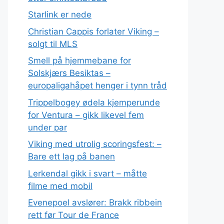
Starlink er nede
Christian Cappis forlater Viking –
solgt til MLS
Smell på hjemmebane for
Solskjærs Besiktas –
europaligahåpet henger i tynn tråd
Trippelbogey ødela kjemperunde
for Ventura – gikk likevel fem
under par
Viking med utrolig scoringsfest: –
Bare ett lag på banen
Lerkendal gikk i svart – måtte
filme med mobil
Evenepoel avslører: Brakk ribbein
rett før Tour de France