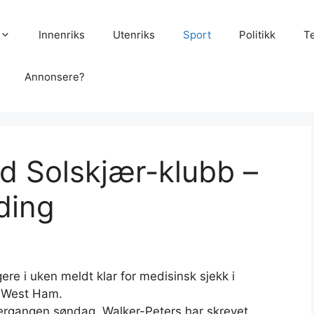
Innenriks
Utenriks
Sport
Politikk
T
Annonsere?
d Solskjær-klubb –
ding
ere i uken meldt klar for medisinsk sjekk i
 i West Ham.
ergangen søndag. Walker-Peters har skrevet