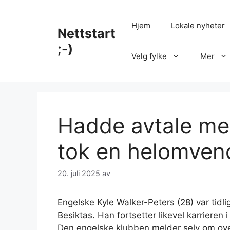
Hopp
til
Hjem
Lokale nyheter
Nettstart
innhold
;-)
Velg fylke
Mer
Hadde avtale me
tok en helomven
20. juli 2025
av
Engelske Kyle Walker-Peters (28) var tidlig
Besiktas. Han fortsetter likevel karrieren
Den engelske klubben melder selv om ov