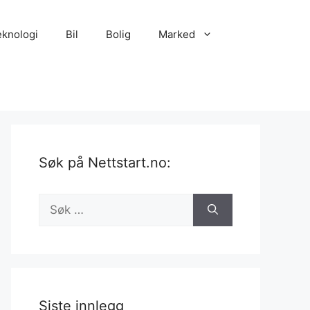
eknologi
Bil
Bolig
Marked
Søk på Nettstart.no:
Søk
etter:
Siste innlegg