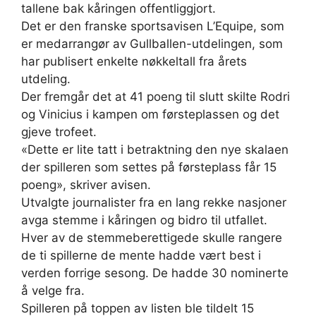
tallene bak kåringen offentliggjort.
Det er den franske sportsavisen L’Equipe, som
er medarrangør av Gullballen-utdelingen, som
har publisert enkelte nøkkeltall fra årets
utdeling.
Der fremgår det at 41 poeng til slutt skilte Rodri
og Vinicius i kampen om førsteplassen og det
gjeve trofeet.
«Dette er lite tatt i betraktning den nye skalaen
der spilleren som settes på førsteplass får 15
poeng», skriver avisen.
Utvalgte journalister fra en lang rekke nasjoner
avga stemme i kåringen og bidro til utfallet.
Hver av de stemmeberettigede skulle rangere
de ti spillerne de mente hadde vært best i
verden forrige sesong. De hadde 30 nominerte
å velge fra.
Spilleren på toppen av listen ble tildelt 15