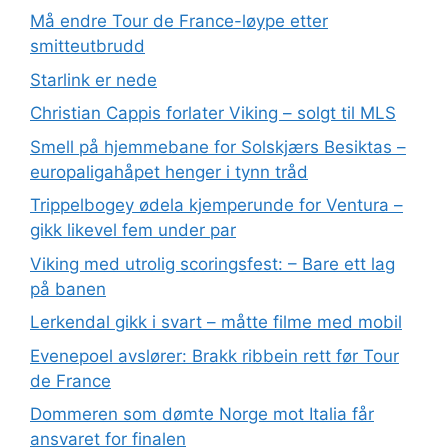
Må endre Tour de France-løype etter
smitteutbrudd
Starlink er nede
Christian Cappis forlater Viking – solgt til MLS
Smell på hjemmebane for Solskjærs Besiktas –
europaligahåpet henger i tynn tråd
Trippelbogey ødela kjemperunde for Ventura –
gikk likevel fem under par
Viking med utrolig scoringsfest: – Bare ett lag
på banen
Lerkendal gikk i svart – måtte filme med mobil
Evenepoel avslører: Brakk ribbein rett før Tour
de France
Dommeren som dømte Norge mot Italia får
ansvaret for finalen