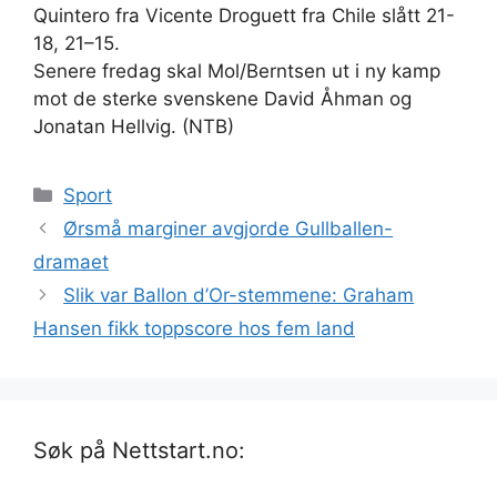
Quintero fra Vicente Droguett fra Chile slått 21-
18, 21–15.
Senere fredag skal Mol/Berntsen ut i ny kamp
mot de sterke svenskene David Åhman og
Jonatan Hellvig. (NTB)
Kategorier
Sport
Ørsmå marginer avgjorde Gullballen-
dramaet
Slik var Ballon d’Or-stemmene: Graham
Hansen fikk toppscore hos fem land
Søk på Nettstart.no: