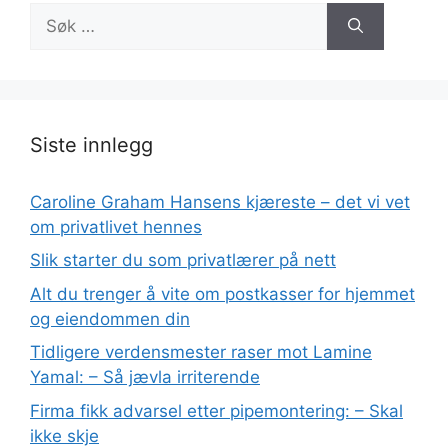
Søk
etter:
Siste innlegg
Caroline Graham Hansens kjæreste – det vi vet
om privatlivet hennes
Slik starter du som privatlærer på nett
Alt du trenger å vite om postkasser for hjemmet
og eiendommen din
Tidligere verdensmester raser mot Lamine
Yamal: – Så jævla irriterende
Firma fikk advarsel etter pipemontering: – Skal
ikke skje