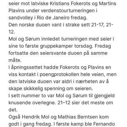
seier mot latviske Kristians Fokerots og Martins
Plavins under verdenstourturneringen i
sandvolley i Rio de Janeiro fredag.
Den norske duoen vant i strake sett 21-17, 21-
12.
Mol og Sørum innledet turneringen med seier i
sine to første gruppekamper torsdag. Fredag
fortsatte den seiersvante duoen på samme
måte.
I åpningssettet hadde Fokerots og Plavins en
viss kontakt i poengprotokollen hele veien, men
den latviske duoen var aldri i nærheten av å
skape skikkelig spenning om seieren.
I sett nummer to var Mol og Sørum til gjengjeld
knusende overlegne. 21–12 sier det meste om
det.
Også Hendrik Mol og Mathias Berntsen kom
godt i gang fredag. I første kamp ble Fernando