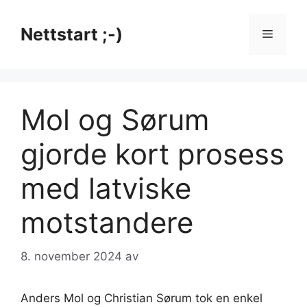
Hopp
til
Nettstart ;-)
Meny
innhold
Mol og Sørum
gjorde kort prosess
med latviske
motstandere
8. november 2024
av
Anders Mol og Christian Sørum tok en enkel