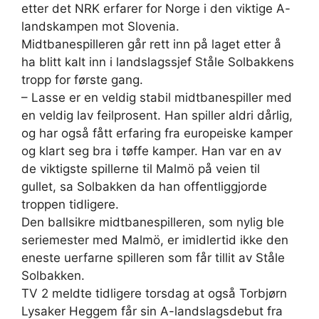
etter det NRK erfarer for Norge i den viktige A-
landskampen mot Slovenia.
Midtbanespilleren går rett inn på laget etter å
ha blitt kalt inn i landslagssjef Ståle Solbakkens
tropp for første gang.
– Lasse er en veldig stabil midtbanespiller med
en veldig lav feilprosent. Han spiller aldri dårlig,
og har også fått erfaring fra europeiske kamper
og klart seg bra i tøffe kamper. Han var en av
de viktigste spillerne til Malmö på veien til
gullet, sa Solbakken da han offentliggjorde
troppen tidligere.
Den ballsikre midtbanespilleren, som nylig ble
seriemester med Malmö, er imidlertid ikke den
eneste uerfarne spilleren som får tillit av Ståle
Solbakken.
TV 2 meldte tidligere torsdag at også Torbjørn
Lysaker Heggem får sin A-landslagsdebut fra