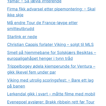
Yamal: – Så jævla irriterende
Firma fikk advarsel etter pipemontering: – Skal
ikke skje
Må endre Tour de France-løype etter
smitteutbrudd
Starlink er nede
Christian Cappis forlater Viking – solgt til MLS
Smell på hjemmebane for Solskjærs Besiktas –
europaligahåpet henger i tynn tråd
Trippelbogey ødela kjemperunde for Ventura –
gikk likevel fem under par
Viking med utrolig scoringsfest: – Bare ett lag
på banen
Lerkendal gikk i svart – måtte filme med mobil
Evenepoel avslører: Brakk ribbein rett før Tour