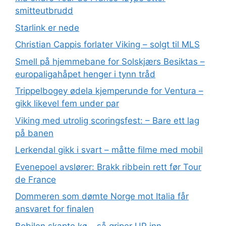
smitteutbrudd
Starlink er nede
Christian Cappis forlater Viking – solgt til MLS
Smell på hjemmebane for Solskjærs Besiktas –
europaligahåpet henger i tynn tråd
Trippelbogey ødela kjemperunde for Ventura –
gikk likevel fem under par
Viking med utrolig scoringsfest: – Bare ett lag
på banen
Lerkendal gikk i svart – måtte filme med mobil
Evenepoel avslører: Brakk ribbein rett før Tour
de France
Dommeren som dømte Norge mot Italia får
ansvaret for finalen
Bobilen skapte kø – så griper UP inn