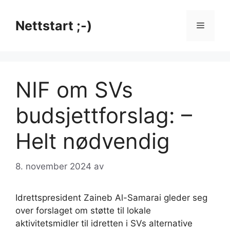
Hopp
til
Nettstart ;-)
Meny
innhold
NIF om SVs
budsjettforslag: –
Helt nødvendig
8. november 2024
av
Idrettspresident Zaineb Al-Samarai gleder seg
over forslaget om støtte til lokale
aktivitetsmidler til idretten i SVs alternative