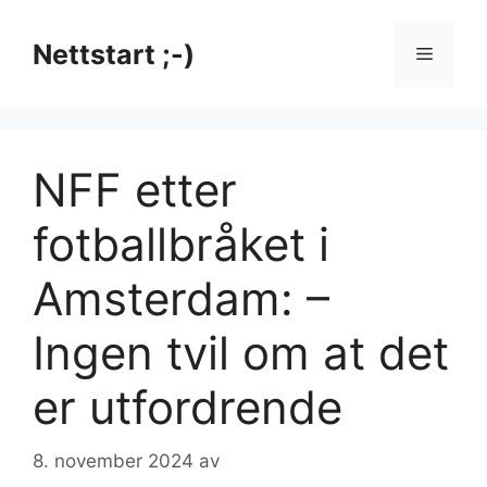
Hopp
til
Nettstart ;-)
Meny
innhold
NFF etter
fotballbråket i
Amsterdam: –
Ingen tvil om at det
er utfordrende
8. november 2024
av