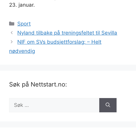
23. januar.
Kategorier
Sport
Nyland tilbake på treningsfeltet til Sevilla
NIF om SVs budsjettforslag: – Helt
nødvendig
Søk på Nettstart.no:
Søk
etter: