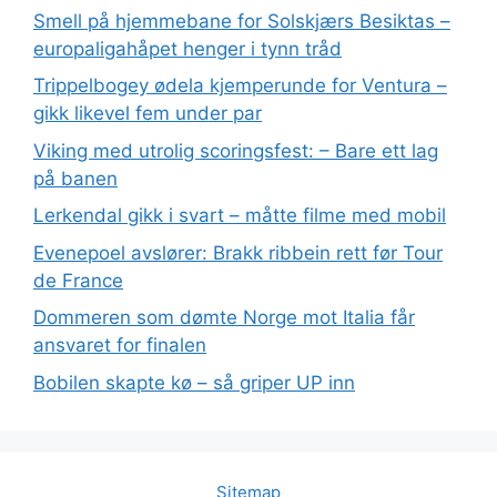
Smell på hjemmebane for Solskjærs Besiktas –
europaligahåpet henger i tynn tråd
Trippelbogey ødela kjemperunde for Ventura –
gikk likevel fem under par
Viking med utrolig scoringsfest: – Bare ett lag
på banen
Lerkendal gikk i svart – måtte filme med mobil
Evenepoel avslører: Brakk ribbein rett før Tour
de France
Dommeren som dømte Norge mot Italia får
ansvaret for finalen
Bobilen skapte kø – så griper UP inn
Sitemap