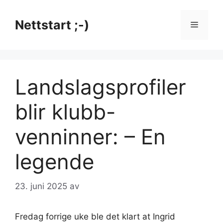
Hopp
til
Nettstart ;-)
Meny
innhold
Landslagsprofiler
blir klubb-
venninner: – En
legende
23. juni 2025
av
Fredag forrige uke ble det klart at Ingrid