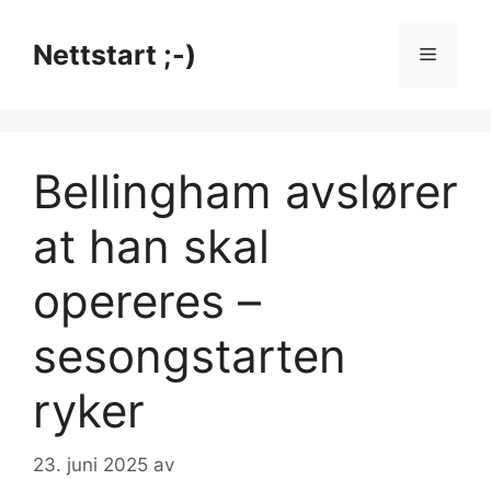
Hopp
til
Nettstart ;-)
Meny
innhold
Bellingham avslører
at han skal
opereres –
sesongstarten
ryker
23. juni 2025
av