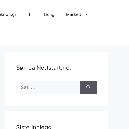
eknologi
Bil
Bolig
Marked
Søk på Nettstart.no:
Søk
etter:
Siste innlegg