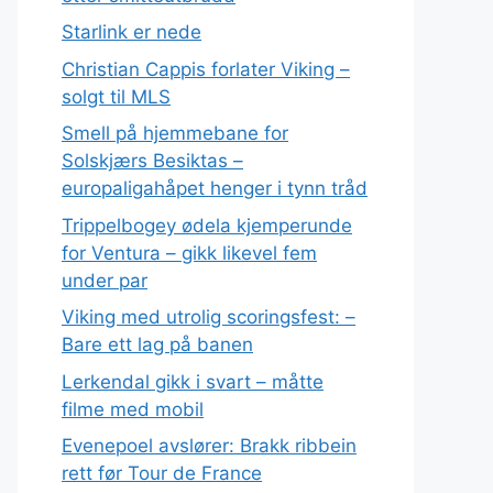
Starlink er nede
Christian Cappis forlater Viking –
solgt til MLS
Smell på hjemmebane for
Solskjærs Besiktas –
europaligahåpet henger i tynn tråd
Trippelbogey ødela kjemperunde
for Ventura – gikk likevel fem
under par
Viking med utrolig scoringsfest: –
Bare ett lag på banen
Lerkendal gikk i svart – måtte
filme med mobil
Evenepoel avslører: Brakk ribbein
rett før Tour de France