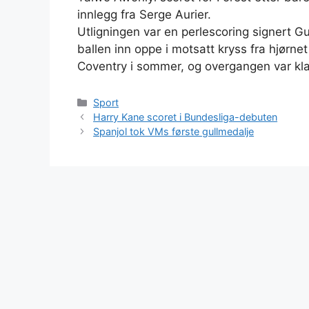
innlegg fra Serge Aurier.
Utligningen var en perlescoring signert 
ballen inn oppe i motsatt kryss fra hjørne
Coventry i sommer, og overgangen var kla
Kategorier
Sport
Harry Kane scoret i Bundesliga-debuten
Spanjol tok VMs første gullmedalje