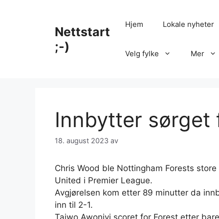
Hopp
til
Hjem
Lokale nyheter
Nettstart
innhold
;-)
Velg fylke
Mer
Innbytter sørget 
18. august 2023
av
Chris Wood ble Nottingham Forests store
United i Premier League.
Avgjørelsen kom etter 89 minutter da innb
inn til 2-1.
Taiwo Awoniyi scoret for Forest etter bare 