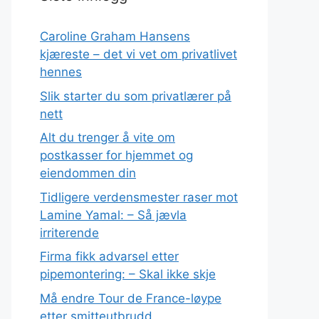
Caroline Graham Hansens
kjæreste – det vi vet om privatlivet
hennes
Slik starter du som privatlærer på
nett
Alt du trenger å vite om
postkasser for hjemmet og
eiendommen din
Tidligere verdensmester raser mot
Lamine Yamal: – Så jævla
irriterende
Firma fikk advarsel etter
pipemontering: – Skal ikke skje
Må endre Tour de France-løype
etter smitteutbrudd