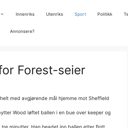
Innenriks
Utenriks
Sport
Politikk
T
Annonsere?
for Forest-seier
 helt med avgjørende mål hjemme mot Sheffield
ytter Wood løftet ballen i en bue over keeper og
tre minutter. Han headet inn ballen etter flott