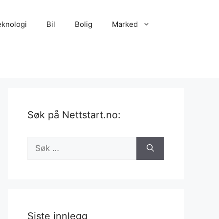
eknologi
Bil
Bolig
Marked
Søk på Nettstart.no:
Søk
etter:
Siste innlegg