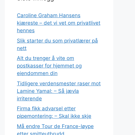
Caroline Graham Hansens
kjæreste – det vi vet om privatlivet
hennes
Slik starter du som privatlærer på
nett
Alt du trenger å vite om
postkasser for hjemmet og
eiendommen din
Tidligere verdensmester raser mot
Lamine Yamal: – Så jævla
irriterende
Firma fikk advarsel etter
pipemontering: – Skal ikke skje
Må endre Tour de France-løype
etter smitteutbrudd