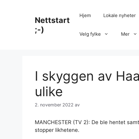
Hopp
til
Hjem
Lokale nyheter
Nettstart
innhold
;-)
Velg fylke
Mer
I skyggen av Haal
ulike
2. november 2022
av
MANCHESTER (TV 2): De ble hentet samtid
stopper likhetene.