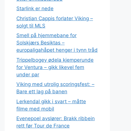
Starlink er nede
Christian Cappis forlater Viking –
solgt til MLS
Smell på hjemmebane for
Solskjærs Besiktas –
europaligahåpet henger i tynn tråd
Trippelbogey ødela kjemperunde
for Ventura – gikk likevel fem
under par
Viking med utrolig scoringsfest: –
Bare ett lag på banen
Lerkendal gikk i svart – måtte
filme med mobil
Evenepoel avslører: Brakk ribbein
rett før Tour de France