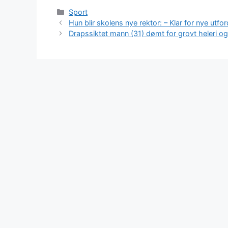
Kategorier
Sport
Hun blir skolens nye rektor: – Klar for nye utfor
Drapssiktet mann (31) dømt for grovt heleri og