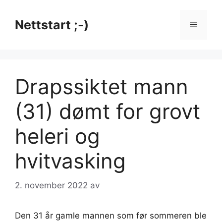
Hopp
til
Nettstart ;-)
Meny
innhold
Drapssiktet mann
(31) dømt for grovt
heleri og
hvitvasking
2. november 2022
av
Den 31 år gamle mannen som før sommeren ble