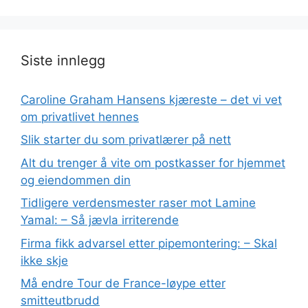
Siste innlegg
Caroline Graham Hansens kjæreste – det vi vet
om privatlivet hennes
Slik starter du som privatlærer på nett
Alt du trenger å vite om postkasser for hjemmet
og eiendommen din
Tidligere verdensmester raser mot Lamine
Yamal: – Så jævla irriterende
Firma fikk advarsel etter pipemontering: – Skal
ikke skje
Må endre Tour de France-løype etter
smitteutbrudd