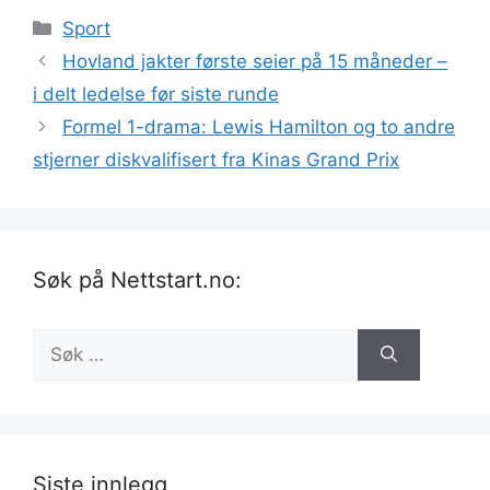
Kategorier
Sport
Hovland jakter første seier på 15 måneder –
i delt ledelse før siste runde
Formel 1-drama: Lewis Hamilton og to andre
stjerner diskvalifisert fra Kinas Grand Prix
Søk på Nettstart.no:
Søk
etter:
Siste innlegg