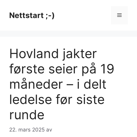
Hopp
til
Nettstart ;-)
Meny
innhold
Hovland jakter
første seier på 19
måneder – i delt
ledelse før siste
runde
22. mars 2025
av