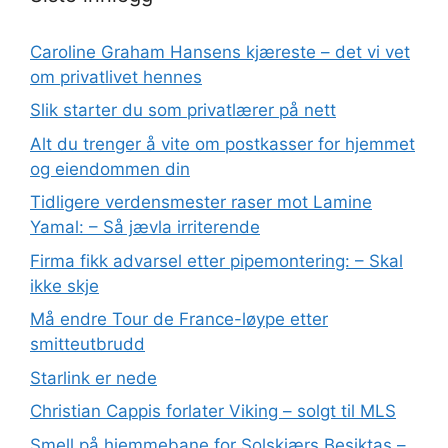
Caroline Graham Hansens kjæreste – det vi vet
om privatlivet hennes
Slik starter du som privatlærer på nett
Alt du trenger å vite om postkasser for hjemmet
og eiendommen din
Tidligere verdensmester raser mot Lamine
Yamal: – Så jævla irriterende
Firma fikk advarsel etter pipemontering: – Skal
ikke skje
Må endre Tour de France-løype etter
smitteutbrudd
Starlink er nede
Christian Cappis forlater Viking – solgt til MLS
Smell på hjemmebane for Solskjærs Besiktas –