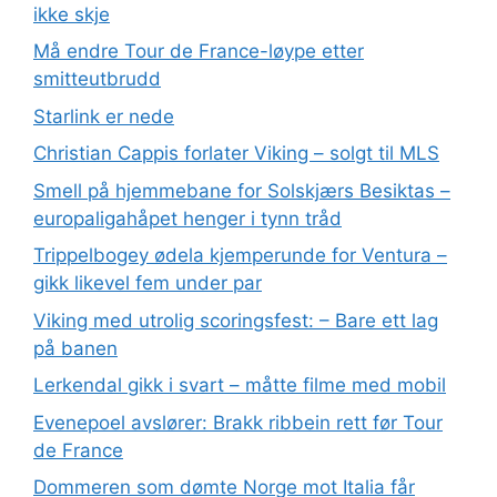
ikke skje
Må endre Tour de France-løype etter
smitteutbrudd
Starlink er nede
Christian Cappis forlater Viking – solgt til MLS
Smell på hjemmebane for Solskjærs Besiktas –
europaligahåpet henger i tynn tråd
Trippelbogey ødela kjemperunde for Ventura –
gikk likevel fem under par
Viking med utrolig scoringsfest: – Bare ett lag
på banen
Lerkendal gikk i svart – måtte filme med mobil
Evenepoel avslører: Brakk ribbein rett før Tour
de France
Dommeren som dømte Norge mot Italia får