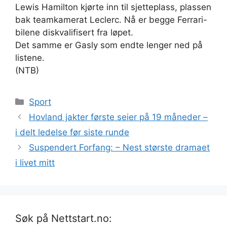
Lewis Hamilton kjørte inn til sjetteplass, plassen
bak teamkamerat Leclerc. Nå er begge Ferrari-
bilene diskvalifisert fra løpet.
Det samme er Gasly som endte lenger ned på
listene.
(NTB)
Kategorier
Sport
Hovland jakter første seier på 19 måneder –
i delt ledelse før siste runde
Suspendert Forfang: – Nest største dramaet
i livet mitt
Søk på Nettstart.no: